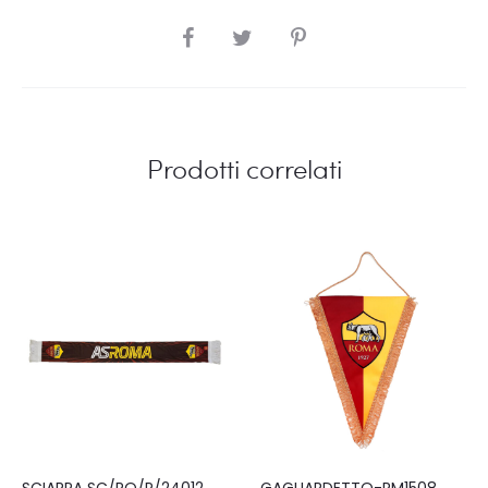
SHARE
Prodotti correlati
SCIARPA SC/RO/P/24012
GAGLIARDETTO-RM1508