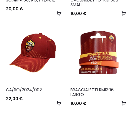
SMALL
20,00
€
Aggiungi
Ag
10,00
€
al
al
carrello
ca
CA/RO/2024/002
BRACCIALETTI RM1306
LARGO
22,00
€
Aggiungi
Ag
10,00
€
al
al
carrello
ca