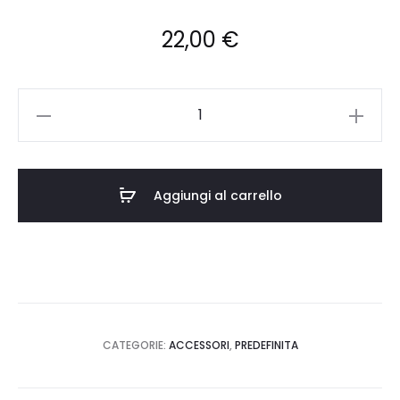
22,00
€
PESC/RO/2024003
quantità
Aggiungi al carrello
CATEGORIE:
ACCESSORI
,
PREDEFINITA