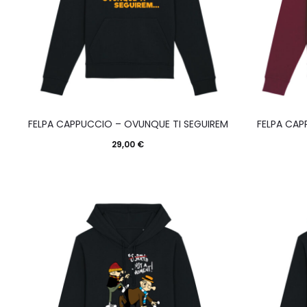
nella
pagina
del
prodotto
Questo
FELPA CAPPUCCIO – OVUNQUE TI SEGUIREM
FELPA CAP
prodotto
29,00
€
ha
più
varianti.
Le
opzioni
possono
essere
scelte