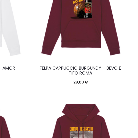
sto
Questo
- AMOR
FELPA CAPPUCCIO BURGUNDY – BEVO E
otto
prodotto
TIFO ROMA
ha
29,00
€
più
nti.
varianti.
Le
oni
opzioni
sono
possono
re
essere