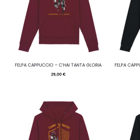
scelte
nella
pagina
del
prodotto
Questo
FELPA CAPPUCCIO – C’HAI TANTA GLORIA
FELPA CAPP
prodotto
29,00
€
ha
più
varianti.
Le
opzioni
possono
essere