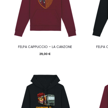
scelte
nella
pagina
del
prodotto
Questo
FELPA CAPPUCCIO – LA CANZONE
FELPA
prodotto
29,00
€
ha
più
varianti.
Le
opzioni
possono
essere
scelte