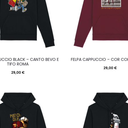
scelte
scel
nella
nell
pagina
pagi
del
del
prodotto
prod
Questo
Que
UCCIO BLACK – CANTO BEVO E
FELPA CAPPUCCIO – COR C
prodotto
prod
TIFO ROMA
29,00
€
ha
ha
29,00
€
più
più
varianti.
varia
Le
Le
opzioni
opzi
possono
pos
essere
esse