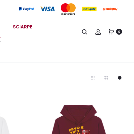
SCIARPE
Search
Account
0
L