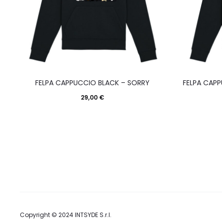
nella
pagina
del
prodotto
Questo
FELPA CAPPUCCIO BLACK – SORRY
FELPA CAP
prodotto
29,00
€
ha
più
varianti.
Le
opzioni
possono
essere
scelte
Copyright © 2024
INTSYDE S.r.l.
nella