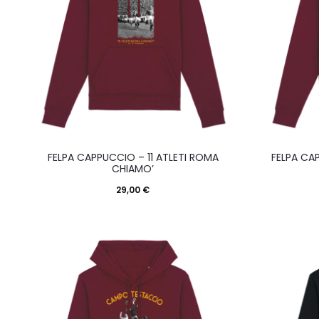
Questo
FELPA CAPPUCCIO – 11 ATLETI ROMA
FELPA CA
prodotto
CHIAMO’
ha
29,00
€
più
varianti.
Le
opzioni
possono
essere