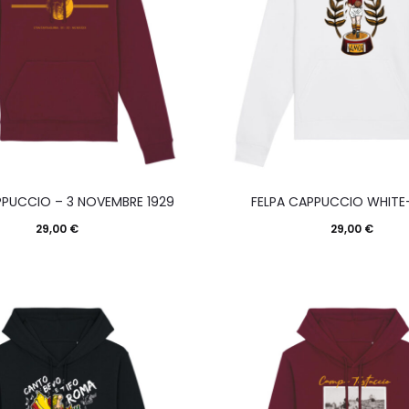
Questo
Que
PPUCCIO – 3 NOVEMBRE 1929
FELPA CAPPUCCIO WHITE
prodotto
prod
29,00
€
29,00
€
ha
ha
più
più
varianti.
varia
Le
Le
opzioni
opzi
possono
pos
essere
esse