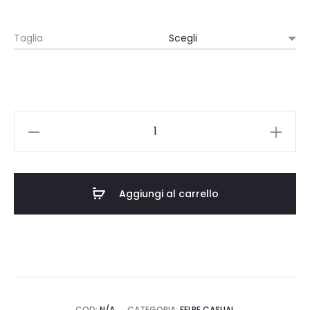
Taglia
FELPA
CAPPUCCIO
BLACK
-
Aggiungi al carrello
SKULL
MASK
quantità
COD:
N/A
CATEGORIA:
FELPE CASUAL