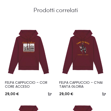
Prodotti correlati
Questo
Questo
FELPA CAPPUCCIO – COR
FELPA CAPPUCCIO – C’HAI
prodotto
prodotto
CORE ACCESO
TANTA GLORIA
ha
Scegli
ha
Sc
29,00
€
29,00
€
più
più
varianti.
varianti.