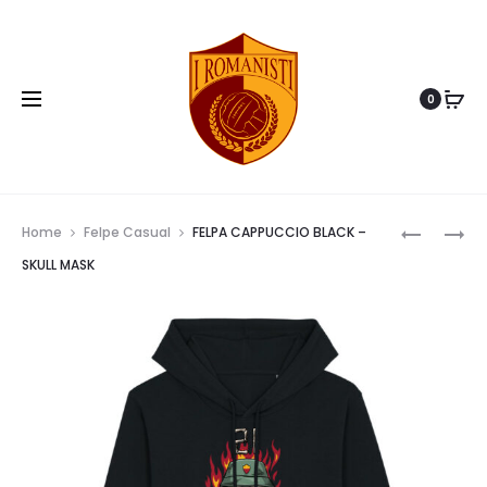
0
Prod
FELPA
FELPA
Home
Felpe Casual
FELPA CAPPUCCIO BLACK –
CAPPUCC
CAPPUCC
navig
SKULL MASK
–
BLACK
RED
–
CARD
SORRY