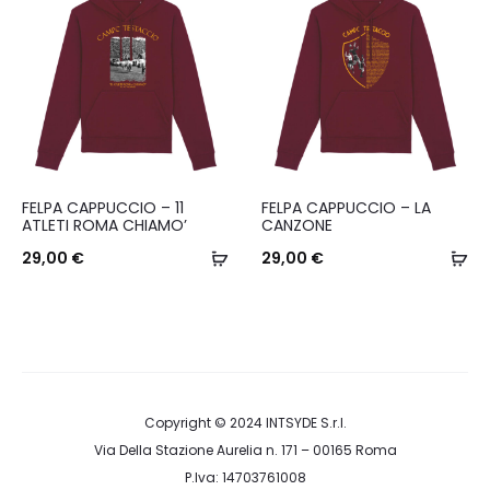
Le
Le
opzioni
opzioni
possono
possono
essere
essere
scelte
scelte
nella
nella
Questo
Questo
FELPA CAPPUCCIO – 11
FELPA CAPPUCCIO – LA
pagina
pagina
prodotto
prodotto
ATLETI ROMA CHIAMO’
CANZONE
del
del
ha
Scegli
ha
Sc
29,00
€
29,00
€
prodotto
prodotto
più
più
varianti.
varianti.
Le
Le
opzioni
opzioni
possono
possono
Copyright © 2024
INTSYDE S.r.l.
Via Della Stazione Aurelia n. 171 – 00165 Roma
essere
essere
P.Iva: 14703761008
scelte
scelte