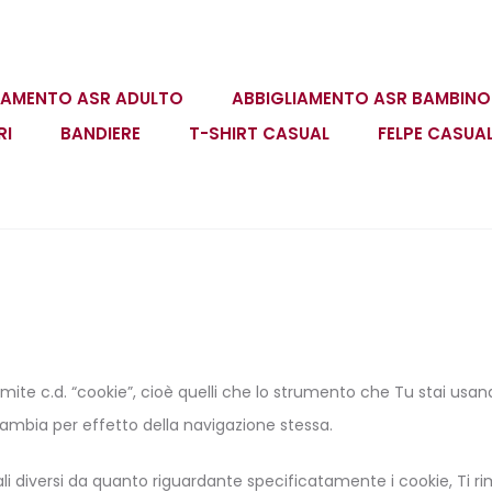
IAMENTO ASR ADULTO
ABBIGLIAMENTO ASR BAMBINO
RI
BANDIERE
T-SHIRT CASUAL
FELPE CASUA
amite c.d. “cookie”, cioè quelli che lo strumento che Tu stai usan
cambia per effetto della navigazione stessa.
li diversi da quanto riguardante specificatamente i cookie, Ti r