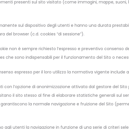
elementi presenti sul sito visitato (come immagini, mappe, suoni, li
nte sul dispositivo degli utenti e hanno una durata prestabilita
 del browser (c.d. cookies “di sessione”).
cookie non è sempre richiesto l’espresso e preventivo consenso deg
es che sono indispensabili per il funzionamento del Sito o necessa
senso espresso per il loro utilizzo la normativa vigente include 
izzati con l’opzione di anonimizzazione attivata dal gestore del Si
no il sito stesso al fine di elaborare statistiche generali sul servi
ali garantiscono la normale navigazione e fruizione del Sito (per
o agli utenti la navigazione in funzione di una serie di criteri sele