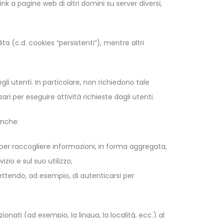
nk a pagine web di altri domini su server diversi,
 (c.d. cookies “persistenti”), mentre altri
li utenti. In particolare, non richiedono tale
ri per eseguire attività richieste dagli utenti.
anche:
to per raccogliere informazioni, in forma aggregata,
zio e sul suo utilizzo;
mettendo, ad esempio, di autenticarsi per
zionati (ad esempio, la lingua, la località, ecc.) al