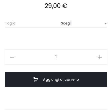
29,00
€
Taglia
FELPA
CAPPUCCIO
BURGUNDY
-
Aggiungi al carrello
PERCHE'
PERCHE'
quantità