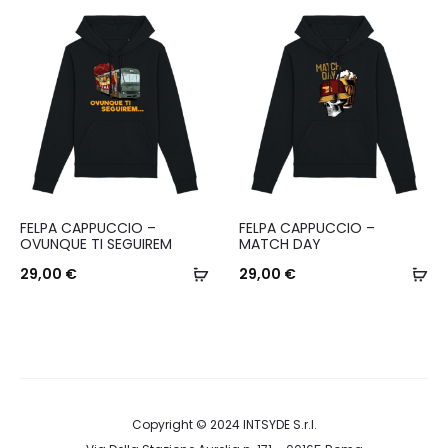
varianti.
varianti.
Le
Le
opzioni
opzioni
possono
possono
essere
essere
scelte
scelte
nella
nella
Questo
Questo
FELPA CAPPUCCIO –
FELPA CAPPUCCIO –
pagina
pagina
prodotto
prodotto
OVUNQUE TI SEGUIREM
MATCH DAY
del
del
ha
Scegli
ha
Sc
29,00
€
29,00
€
prodotto
prodotto
più
più
varianti.
varianti.
Le
Le
opzioni
opzioni
possono
possono
Copyright © 2024
INTSYDE S.r.l.