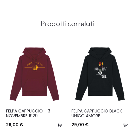
Prodotti correlati
Questo
Questo
FELPA CAPPUCCIO – 3
FELPA CAPPUCCIO BLACK –
prodotto
prodotto
NOVEMBRE 1929
UNICO AMORE
ha
Scegli
ha
Sc
29,00
€
29,00
€
più
più