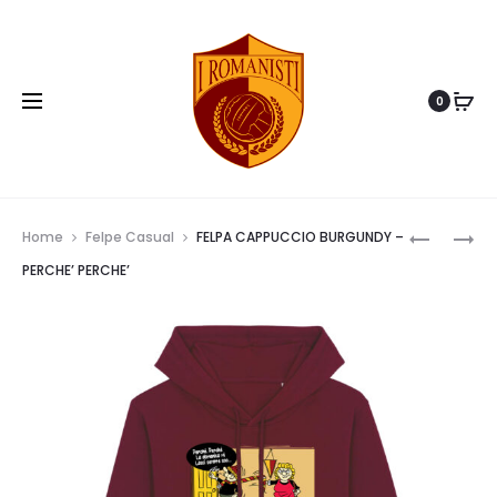
0
Prod
FELPA
FELPA
Home
Felpe Casual
FELPA CAPPUCCIO BURGUNDY –
CAPPUCC
CAPPUCC
navig
PERCHE’ PERCHE’
–
–
OVUNQU
RED
TI
CARD
SEGUIRE