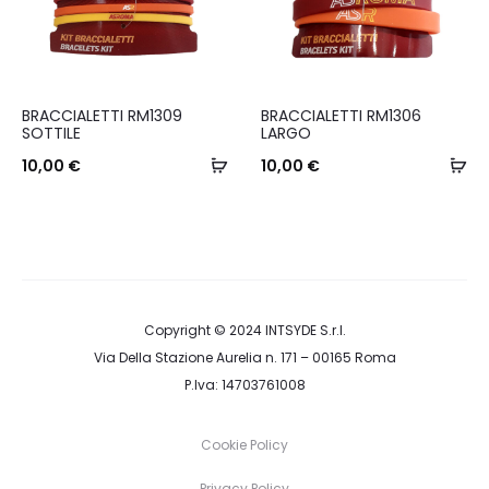
essere
scelte
nella
BRACCIALETTI RM1309
BRACCIALETTI RM1306
pagina
SOTTILE
LARGO
del
Aggiungi
Ag
10,00
€
10,00
€
prodotto
al
al
carrello
ca
Copyright © 2024
INTSYDE S.r.l.
Via Della Stazione Aurelia n. 171 – 00165 Roma
P.Iva: 14703761008
Cookie Policy
Privacy Policy