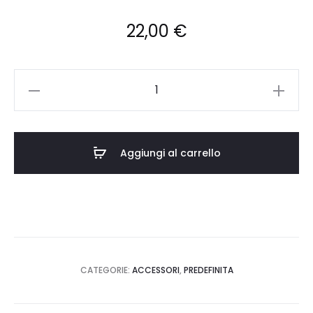
22,00
€
CA/RO/2024/002
quantità
Aggiungi al carrello
CATEGORIE:
ACCESSORI
,
PREDEFINITA