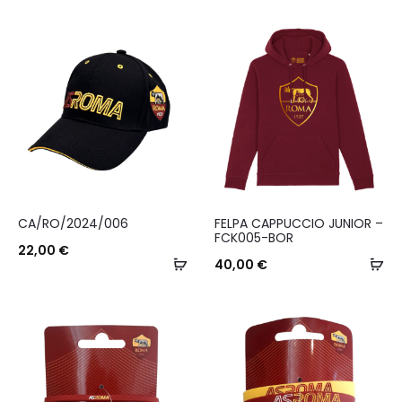
Questo
CA/RO/2024/006
FELPA CAPPUCCIO JUNIOR –
prodotto
FCK005-BOR
22,00
€
Aggiungi
ha
Sc
40,00
€
al
più
carrello
varianti.
Le
opzioni
possono