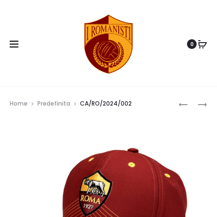
0
Prod
CA/RO/2
CA/RO/2
Home
Predefinita
CA/RO/2024/002
navig