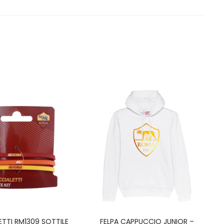
Questo
ETTI RM1309 SOTTILE
FELPA CAPPUCCIO JUNIOR –