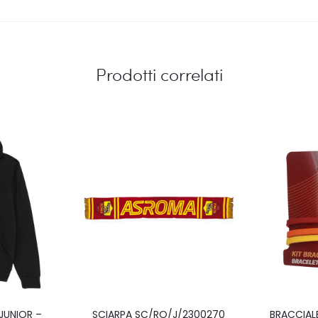
Prodotti correlati
Questo
JUNIOR –
SCIARPA SC/RO/J/2300270
BRACCIAL