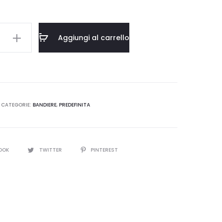
A
Aggiungi al carrello
F-
CATEGORIE:
BANDIERE
,
PREDEFINITA
OOK
TWITTER
PINTEREST