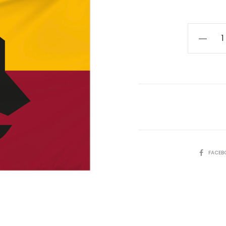
BANDIER
BA/RO/B
002
70x50
quantità
SHARE
FACEB