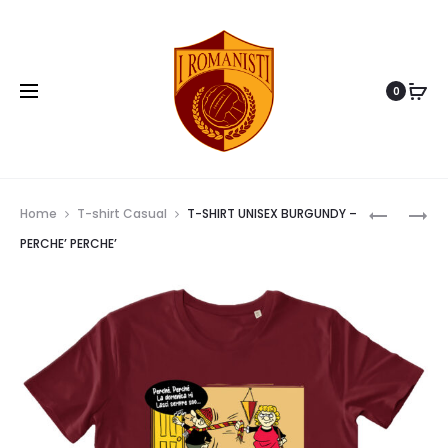
0
Prod
T-
T-
Home
T-shirt Casual
T-SHIRT UNISEX BURGUNDY –
SHIRT
SHIRT
navig
PERCHE’ PERCHE’
UNISEX
UNISEX
–
–
OVUNQU
RED
TI
CARD
SEGUIRE