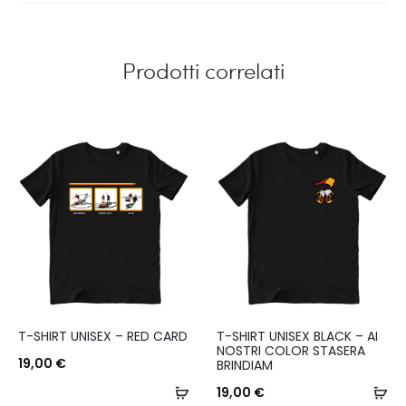
Prodotti correlati
Questo
Questo
T-SHIRT UNISEX – RED CARD
T-SHIRT UNISEX BLACK – AI
prodotto
prodotto
NOSTRI COLOR STASERA
19,00
€
BRINDIAM
ha
ha
Scegli
Sc
19,00
€
più
più