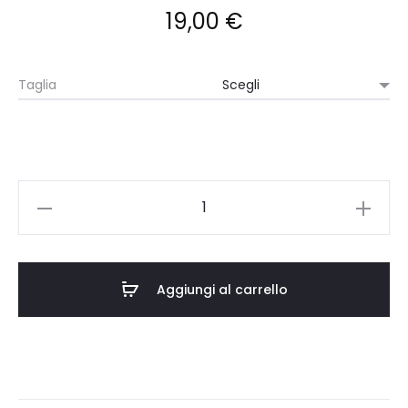
19,00
€
Taglia
T-
SHIRT
UNISEX
BURGUNDY
Aggiungi al carrello
-
PERCHE'
PERCHE'
quantità