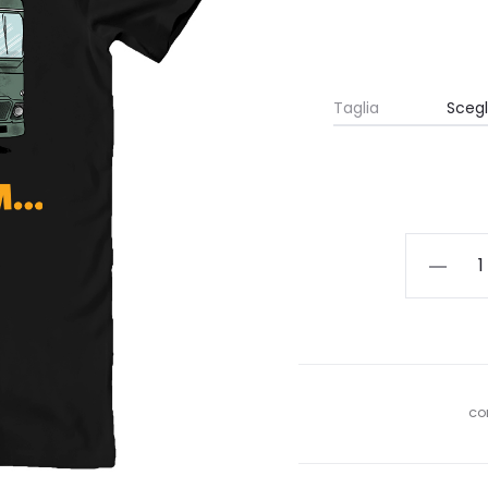
Taglia
T-
SHIRT
UNISEX
-
OVUNQU
TI
CO
SEGUIRE
quantità