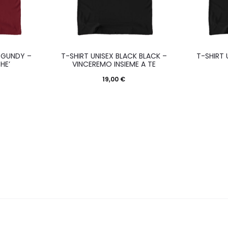
Questo
Questo
RGUNDY –
T-SHIRT UNISEX BLACK BLACK –
T-SHIRT 
prodotto
prodotto
HE’
VINCEREMO INSIEME A TE
ha
ha
19,00
€
più
più
varianti.
varianti.
Le
Le
opzioni
opzioni
possono
possono
essere
essere
scelte
scelte
nella
nella
pagina
pagina