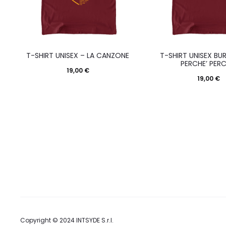
Questo
T-SHIRT UNISEX – LA CANZONE
T-SHIRT UNISEX BU
prodotto
PERCHE’ PERC
19,00
€
ha
19,00
€
più
varianti.
Le
opzioni
possono
essere
scelte
nella
pagina
Copyright © 2024
INTSYDE S.r.l.