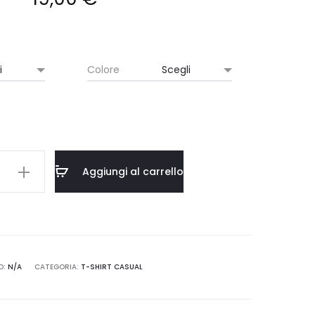
Colore
Aggiungi al carrello
E
D:
N/A
CATEGORIA:
T-SHIRT CASUAL
M