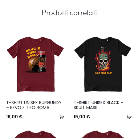
Prodotti correlati
Questo
Questo
T-SHIRT UNISEX BURGUNDY
T-SHIRT UNISEX BLACK –
prodotto
prodotto
– BEVO E TIFO ROMA
SKULL MASK
ha
Scegli
ha
Sc
19,00
€
19,00
€
più
più
varianti.
varianti.