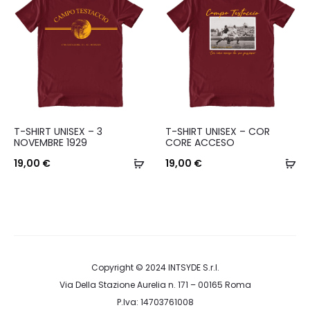
Le
Le
opzioni
opzioni
possono
possono
essere
essere
scelte
scelte
nella
nella
Questo
Questo
T-SHIRT UNISEX – 3
T-SHIRT UNISEX – COR
pagina
pagina
prodotto
prodotto
NOVEMBRE 1929
CORE ACCESO
del
del
ha
Scegli
ha
Sc
19,00
€
19,00
€
prodotto
prodotto
più
più
varianti.
varianti.
Le
Le
opzioni
opzioni
possono
possono
Copyright © 2024
INTSYDE S.r.l.
Via Della Stazione Aurelia n. 171 – 00165 Roma
essere
essere
P.Iva: 14703761008
scelte
scelte