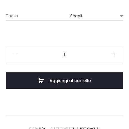
Taglia
T-
SHIRT
UNISEX
BLACK
Aggiungi al carrello
-
OGNI
MADETTA
DOMENICA
quantità
COD:
N/A
CATEGORIA:
T-SHIRT CASUAL