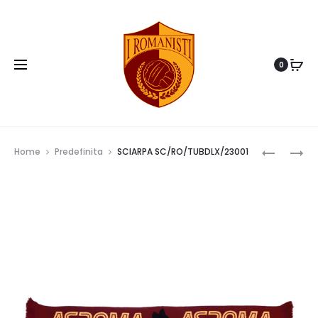
0
Prod
SCIARPA
T-
Home
Predefinita
SCIARPA SC/RO/TUBDLX/23001
SC/RO/J/
SHIRT
navig
JUNIOR
–
TSK002-
BLK