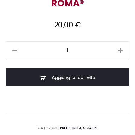
ROMA®
20,00
€
SCIARPA
SC/RO/TUBDLX/23001
quantità
Aggiungi al carrello
CATEGORIE:
PREDEFINITA
,
SCIARPE