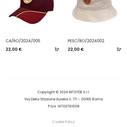
opzioni
possono
essere
scelte
nella
CA/RO/2024/005
PESC/RO/2024002
pagina
Aggiungi
Ag
22,00
€
22,00
€
del
al
al
prodotto
carrello
ca
Copyright © 2024
INTSYDE S.r.l.
Via Della Stazione Aurelia n. 171 – 00165 Roma
P.Iva: 14703761008
Cookie Policy