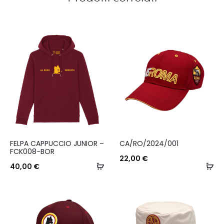
Questo
FELPA CAPPUCCIO JUNIOR –
CA/RO/2024/001
prodotto
FCK008-BOR
22,00
€
ha
Scegli
Ag
40,00
€
più
al
varianti.
ca
Le