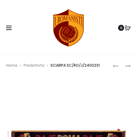
0
Prod
SCIARPA
SCIARPA
Home
Predefinita
SCIARPA SC/RO/J/2400231
SC/RO/J
SC/RO/T
navig