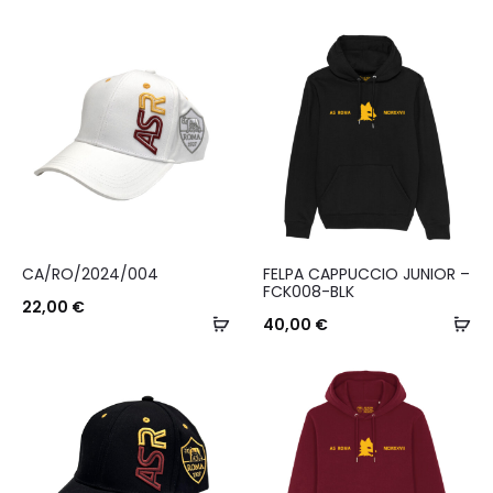
Questo
CA/RO/2024/004
FELPA CAPPUCCIO JUNIOR –
prodotto
FCK008-BLK
22,00
€
Aggiungi
ha
Sc
40,00
€
al
più
carrello
varianti.
Le
opzioni
possono