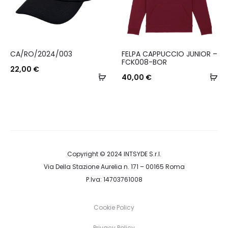
essere
scelte
nella
Questo
CA/RO/2024/003
FELPA CAPPUCCIO JUNIOR –
pagina
prodotto
FCK008-BOR
22,00
€
del
Aggiungi
ha
Sc
40,00
€
prodotto
al
più
carrello
varianti.
Le
opzioni
possono
Copyright © 2024
INTSYDE S.r.l.
Via Della Stazione Aurelia n. 171 – 00165 Roma
essere
P.Iva: 14703761008
scelte
nella
Cookie Policy
pagina
Privacy Policy