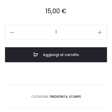
15,00
€
SCIARPA
SC/RO/J/2400231
quantità
Aggiungi al carrello
CATEGORIE:
PREDEFINITA
,
SCIARPE