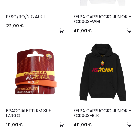
Questo
PESC/RO/2024001
FELPA CAPPUCCIO JUNIOR –
prodotto
FCK003-WHI
22,00
€
Aggiungi
ha
Sc
40,00
€
al
più
carrello
varianti.
Le
opzioni
possono
essere
scelte
nella
Questo
BRACCIALETTI RM1306
FELPA CAPPUCCIO JUNIOR –
pagina
prodotto
LARGO
FCK003-BLK
del
Aggiungi
ha
Sc
10,00
€
40,00
€
prodotto
al
più