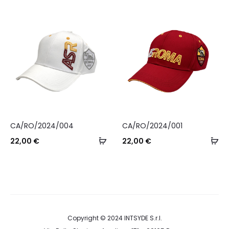
più
al
varianti.
ca
Le
opzioni
possono
essere
scelte
nella
CA/RO/2024/004
CA/RO/2024/001
pagina
Aggiungi
Ag
22,00
€
22,00
€
del
al
al
prodotto
carrello
ca
Copyright © 2024
INTSYDE S.r.l.