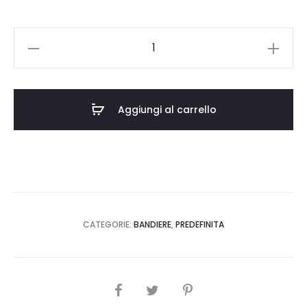
BANDIERA
BA/RO/BG-
003
140x100
Aggiungi al carrello
quantità
CATEGORIE:
BANDIERE
,
PREDEFINITA
SHARE