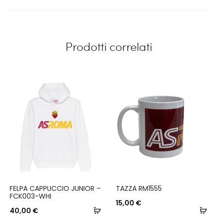
Prodotti correlati
Questo
FELPA CAPPUCCIO JUNIOR –
TAZZA RM1555
prodotto
FCK003-WHI
15,00
€
ha
Scegli
Ag
40,00
€