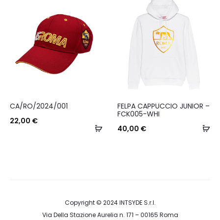
varianti.
ca
Le
opzioni
possono
essere
scelte
nella
Questo
CA/RO/2024/001
FELPA CAPPUCCIO JUNIOR –
pagina
prodotto
FCK005-WHI
22,00
€
del
Aggiungi
ha
Sc
40,00
€
prodotto
al
più
carrello
varianti.
Le
opzioni
possono
Copyright © 2024
INTSYDE S.r.l.
Via Della Stazione Aurelia n. 171 – 00165 Roma
essere