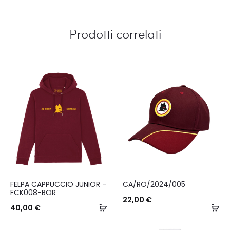
Prodotti correlati
Questo
FELPA CAPPUCCIO JUNIOR –
CA/RO/2024/005
prodotto
FCK008-BOR
22,00
€
ha
Scegli
Ag
40,00
€
più
al