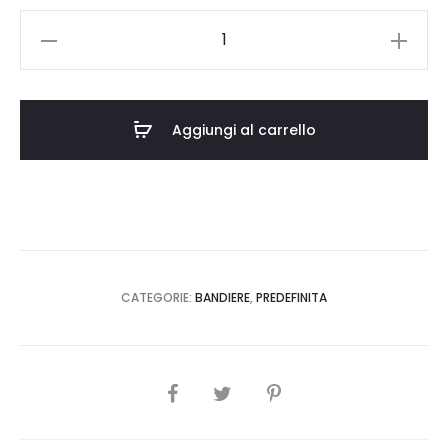
BANDIERA
BA/RO/BF-
005
70x50
Aggiungi al carrello
quantità
CATEGORIE:
BANDIERE
,
PREDEFINITA
SHARE