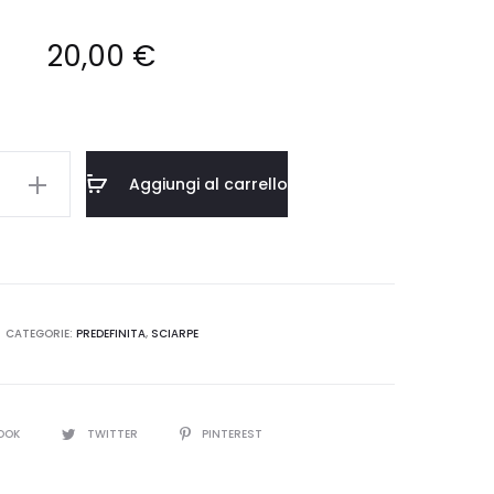
20,00
€
Aggiungi al carrello
/24012
CATEGORIE:
PREDEFINITA
,
SCIARPE
OOK
TWITTER
PINTEREST