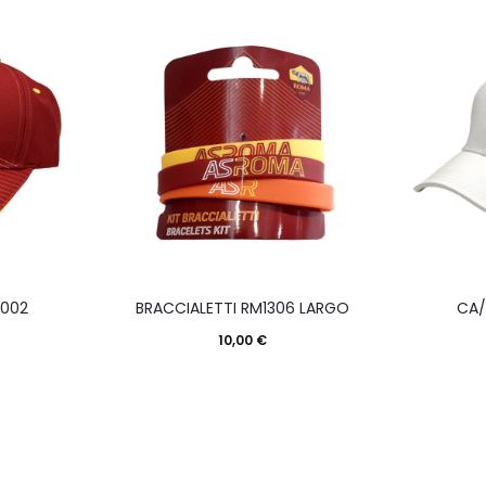
/002
BRACCIALETTI RM1306 LARGO
CA/
10,00
€