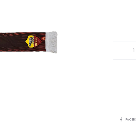
SCIARPA
SC/RO/P
quantità
SHARE
FACEB